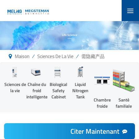
/
/
Maison
Sciences De La Vie
需隐藏产品
Sciences de
Chaîne du
Biological
Liquid
la vie
froid
Safety
Nitrogen
intelligente
Cabinet
Tank
Chambre
Santé
froide
familiale
Citer Maintenant